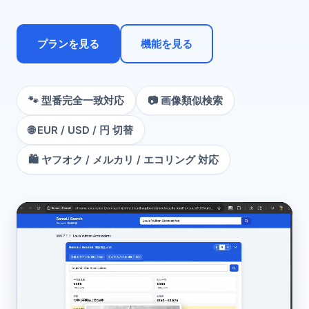
プランを見る
機能を見る
🐾 型番完全一致対応
📷 画像類似検索
🌐 EUR / USD / 円 切替
🛍 ヤフオク / メルカリ / エコリング 対応