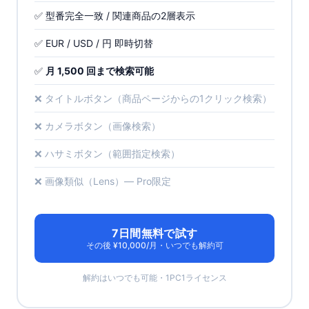
✅ 型番完全一致 / 関連商品の2層表示
✅ EUR / USD / 円 即時切替
✅
月 1,500 回まで検索可能
❌ タイトルボタン（商品ページからの1クリック検索）
❌ カメラボタン（画像検索）
❌ ハサミボタン（範囲指定検索）
❌ 画像類似（Lens）— Pro限定
7日間無料で試す
その後 ¥10,000/月・いつでも解約可
解約はいつでも可能・1PC1ライセンス