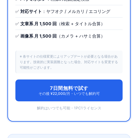
✅
対応サイト
：ヤフオク / メルカリ / エコリング
✅
文章系 月 1,500 回
（検索 + タイトル合算）
✅
画像系 月 1,500 回
（カメラ + ハサミ合算）
※ 各サイトの仕様変更によりアップデートが必要となる場合があ
ります。技術的に実装困難となった場合、対応サイトを変更する
可能性がございます。
7日間無料で試す
その後 ¥22,000/月・いつでも解約可
解約はいつでも可能・1PC1ライセンス