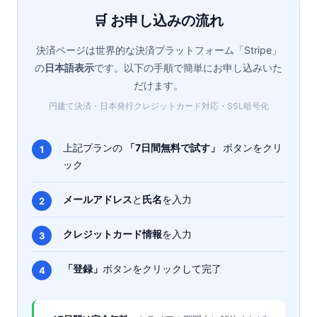
🛒 お申し込みの流れ
決済ページは世界的な決済プラットフォーム「Stripe」
の
日本語表示
です。以下の手順で簡単にお申し込みいた
だけます。
円建て決済・日本発行クレジットカード対応・SSL暗号化
上記プランの
「7日間無料で試す」
ボタンをクリ
ック
メールアドレス
と
氏名
を入力
クレジットカード情報
を入力
「登録」
ボタンをクリックして完了